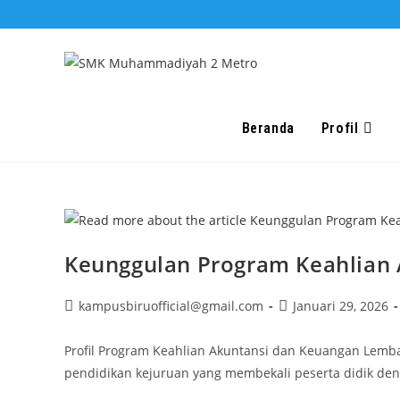
Skip
to
content
Beranda
Profil
Keunggulan Program Keahlian
Post
Post
kampusbiruofficial@gmail.com
Januari 29, 2026
author:
published:
Profil Program Keahlian Akuntansi dan Keuangan Le
pendidikan kejuruan yang membekali peserta didik de