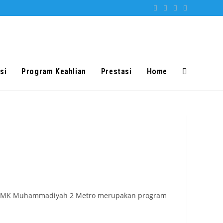
si
Program Keahlian
Prestasi
Home
Toggle
website
search
di SMK Muhammadiyah 2 Metro merupakan program