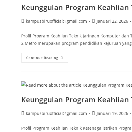
Keunggulan Program Keahlian 
Post
Post
kampusbiruofficial@gmail.com
Januari 22, 2026
author:
published:
Profil Program Keahlian Teknik Jaringan Komputer dan
2 Metro merupakan program pendidikan kejuruan yang
Keunggulan
Continue Reading
Program
Keahlian
Teknik
Jaringan
Komputer
Dan
Telekomunikasi
Keunggulan Program Keahlian T
Post
Post
kampusbiruofficial@gmail.com
Januari 19, 2026
author:
published:
Profil Program Keahlian Teknik Ketenagalistrikan Pro