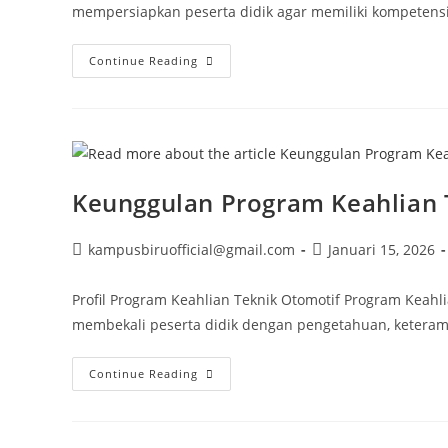
mempersiapkan peserta didik agar memiliki kompetensi t
Keunggulan
Continue Reading
Program
Keahlian
Teknik
Ketenagalistrikan
Keunggulan Program Keahlian 
Post
Post
kampusbiruofficial@gmail.com
Januari 15, 2026
author:
published:
Profil Program Keahlian Teknik Otomotif Program Kea
membekali peserta didik dengan pengetahuan, keteramp
Keunggulan
Continue Reading
Program
Keahlian
Teknik
Otomotif