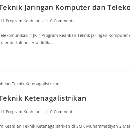
Teknik Jaringan Komputer dan Telek
Post
Post
Program Keahlian
0 Comments
category:
comments:
 Telekomunikasi (TJKT) Program Keahlian Teknik Jaringan Komput
 membekali peserta didik…
eknik Ketenagalistrikan
Post
Post
Program Keahlian
0 Comments
category:
comments:
gram Keahlian Teknik Ketenagalistrikan di SMK Muhammadiyah 2 M