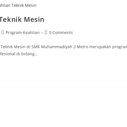
Teknik Mesin
Post
Post
Program Keahlian
0 Comments
category:
comments:
ian Teknik Mesin di SMK Muhammadiyah 2 Metro merupakan progra
fesional di bidang…