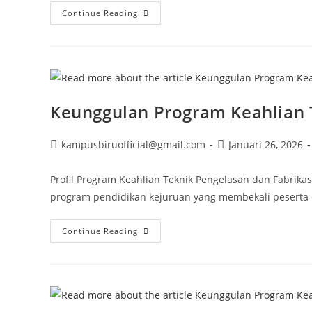
Keunggulan
Continue Reading
Program
Keahlian
Akuntansi
Dan
Keuangan
Lembaga
Keunggulan Program Keahlian 
Post
Post
kampusbiruofficial@gmail.com
Januari 26, 2026
author:
published:
Profil Program Keahlian Teknik Pengelasan dan Fabri
program pendidikan kejuruan yang membekali peserta
Keunggulan
Continue Reading
Program
Keahlian
Teknik
Pengelasan
Dan
Fabrikasi
Logam