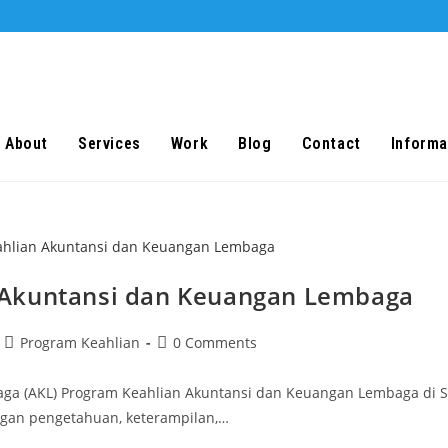
About
Services
Work
Blog
Contact
Informa
 Akuntansi dan Keuangan Lembaga
Post
Post
Program Keahlian
0 Comments
category:
comments:
mbaga (AKL) Program Keahlian Akuntansi dan Keuangan Lembaga 
ngan pengetahuan, keterampilan,…