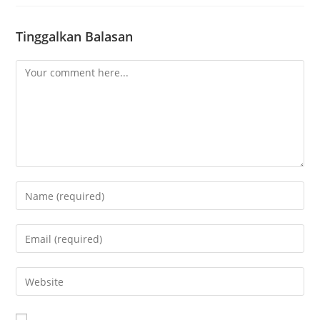
Tinggalkan Balasan
Comment
Enter
your
name
Enter
or
your
username
email
Enter
to
address
your
comment
to
website