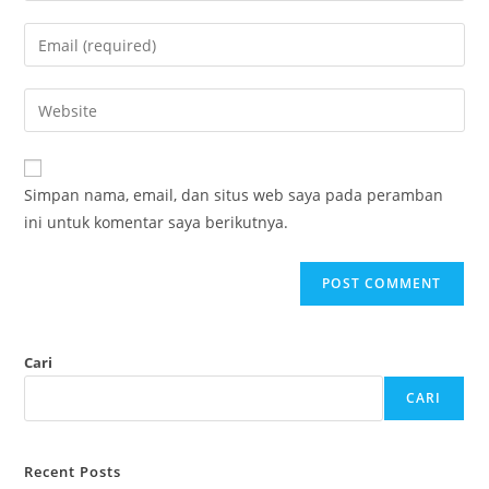
name
Enter
or
your
username
email
Enter
to
address
your
comment
to
website
comment
URL
Simpan nama, email, dan situs web saya pada peramban
(optional)
ini untuk komentar saya berikutnya.
Cari
CARI
Recent Posts