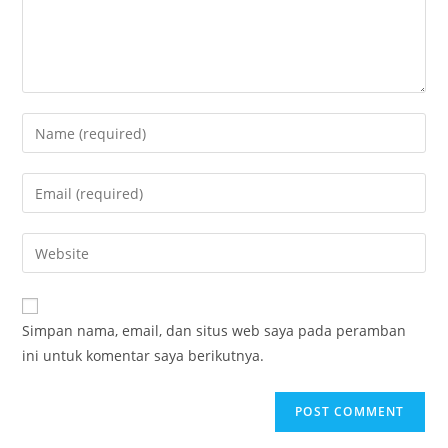
Enter
your
name
Enter
or
your
username
email
Enter
to
address
your
comment
to
website
comment
URL
Simpan nama, email, dan situs web saya pada peramban
(optional)
ini untuk komentar saya berikutnya.