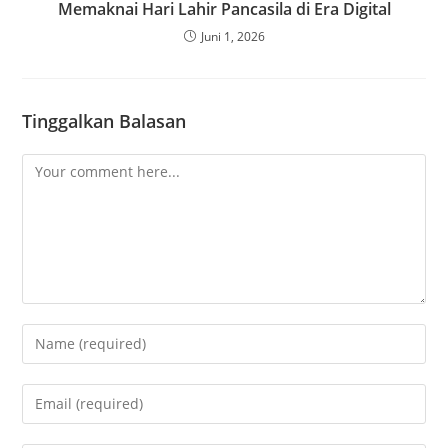
Memaknai Hari Lahir Pancasila di Era Digital
Juni 1, 2026
Tinggalkan Balasan
Comment
Enter
your
name
Enter
or
your
username
email