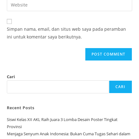
Enter
to
address
your
comment
to
website
comment
URL
Simpan nama, email, dan situs web saya pada peramban
(optional)
ini untuk komentar saya berikutnya.
Cari
CARI
Recent Posts
Siswi Kelas XII AKL Raih Juara 3 Lomba Desain Poster Tingkat
Provinsi
Menjaga Senyum Anak Indonesia: Bukan Cuma Tugas Sehari dalam