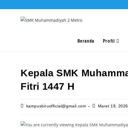
Skip
to
content
Beranda
Profil
Kepala SMK Muhammad
Fitri 1447 H
Post
Post
kampusbiruofficial@gmail.com
Maret 19, 202
author:
published: