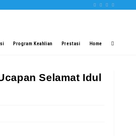
si
Program Keahlian
Prestasi
Home
Toggle
website
capan Selamat Idul
search