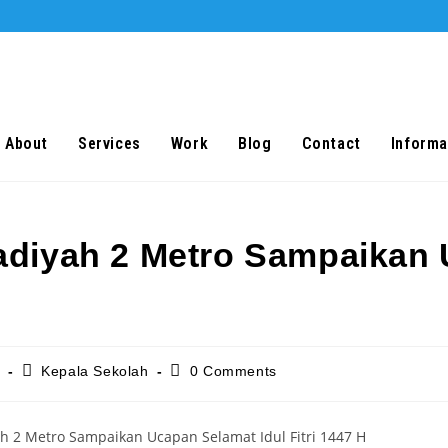
About
Services
Work
Blog
Contact
Informa
iyah 2 Metro Sampaikan U
Post
Post
6
Kepala Sekolah
0 Comments
category:
comments: