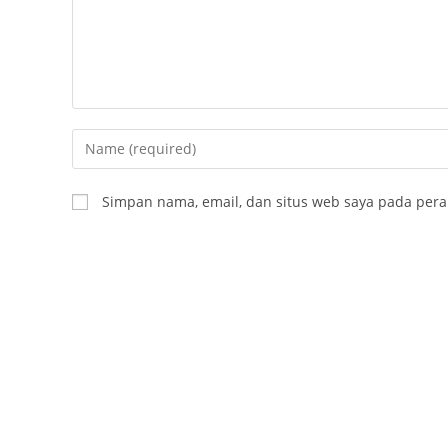
Enter
your
name
Simpan nama, email, dan situs web saya pada pera
or
username
to
comment