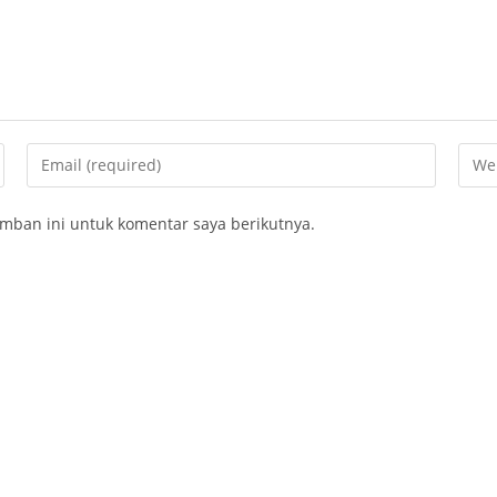
Enter
Ente
your
your
email
webs
mban ini untuk komentar saya berikutnya.
address
URL
to
(opti
comment