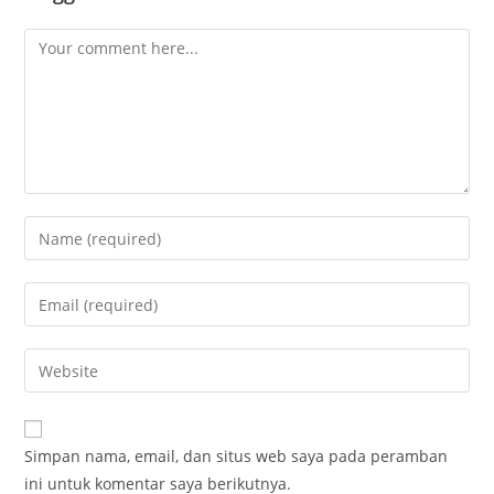
Comment
Enter
your
name
Enter
or
your
username
email
Enter
to
address
your
comment
to
website
comment
URL
Simpan nama, email, dan situs web saya pada peramban
(optional)
ini untuk komentar saya berikutnya.