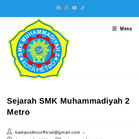
Skip
to
content
Menu
Sejarah SMK Muhammadiyah 2
Metro
Post
kampusbiruofficial@gmail.com
author: