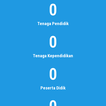
0
SMK
MUHAMMADIYAH 2
METRO
Tenaga Pendidik
Selamat Datang di Sekolah Kami
0
Baca Selengkapnya
Tenaga Kependidikan
0
Peserta Didik