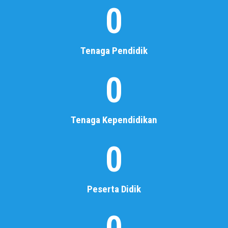
0
SMK
MUHAMMADIYAH 2
METRO
Tenaga Pendidik
Selamat Datang di Sekolah Kami
0
Baca Selengkapnya
Tenaga Kependidikan
0
Peserta Didik