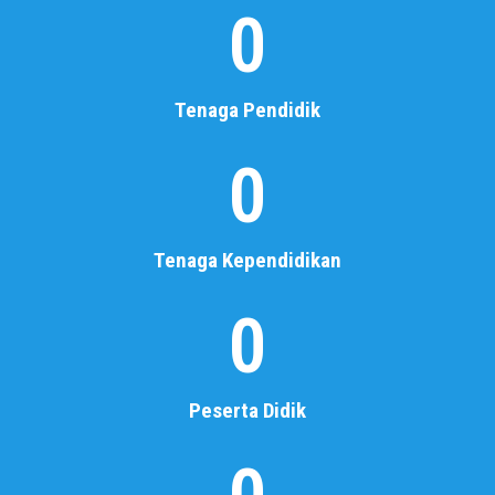
0
SMK
MUHAMMADIYAH 2
METRO
Tenaga Pendidik
Selamat Datang di Sekolah Kami
0
Baca Selengkapnya
Tenaga Kependidikan
0
Peserta Didik