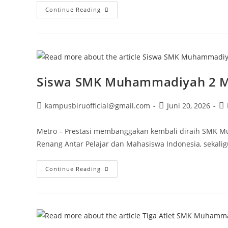
Siswi
Continue Reading
Kelas
XII
AKL
Raih
Juara
3
Lomba
Desain
Poster
Siswa SMK Muhammadiyah 2 Met
Tingkat
Provinsi
Post
Post
Po
kampusbiruofficial@gmail.com
Juni 20, 2026
author:
published:
ca
Metro – Prestasi membanggakan kembali diraih SMK Mu
Renang Antar Pelajar dan Mahasiswa Indonesia, sekali
Siswa
Continue Reading
SMK
Muhammadiyah
2
Metro
Raih
Juara
1
Kejuaraan