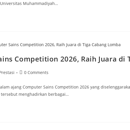
i Universitas Muhammadiyah…
ains Competition 2026, Raih Juara di
st
Post
Prestasi
0 Comments
tegory:
comments:
dalam ajang Computer Sains Competition 2026 yang diselenggaraka
 tersebut menghadirkan berbagai…