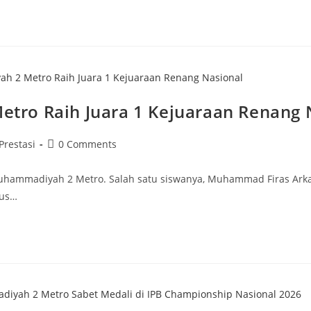
ro Raih Juara 1 Kejuaraan Renang 
st
Post
Prestasi
0 Comments
tegory:
comments:
hammadiyah 2 Metro. Salah satu siswanya, Muhammad Firas Arkan
gus…