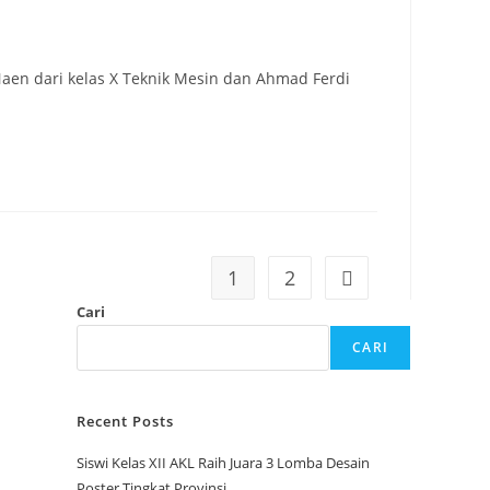
aen dari kelas X Teknik Mesin dan Ahmad Ferdi
1
2
Go to the next page
Cari
CARI
Recent Posts
Siswi Kelas XII AKL Raih Juara 3 Lomba Desain
Poster Tingkat Provinsi