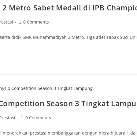
2 Metro Sabet Medali di IPB Champi
t
Post
restasi
0 Comments
egory:
comments:
serta didik SMK Muhammadiyah 2 Metro. Tiga atlet Tapak Suci U
…
o Competition Season 3 Tingkat Lamp
st
Post
Prestasi
0 Comments
tegory:
comments:
i menorehkan prestasi membanggakan dengan meraih Juara 1 dala