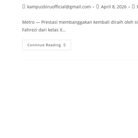
1
Post
Post
Pos
kampusbiruofficial@gmail.com
April 8, 2026
author:
published:
cat
Metro — Prestasi membanggakan kembali diraih oleh si
Fahrezi dari kelas X…
Dua
Continue Reading
Siswa
SMK
Muhammadiyah
2
Metro
Lolos
Magang
Industri
Di
PT
Zhong
Lian
Dian
Qi