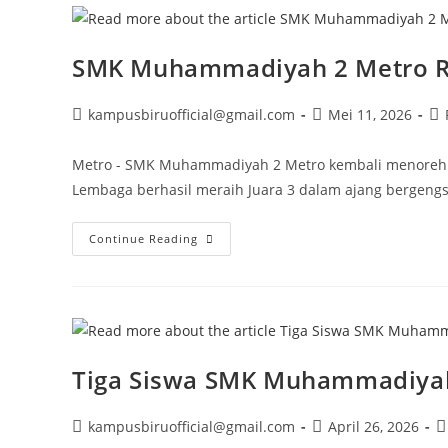
2026,
Raih
Juara
Di
SMK Muhammadiyah 2 Metro Rai
Tiga
Cabang
Lomba
Post
Post
Po
kampusbiruofficial@gmail.com
Mei 11, 2026
author:
published:
ca
Metro - SMK Muhammadiyah 2 Metro kembali menorehka
Lembaga berhasil meraih Juara 3 dalam ajang bergeng
SMK
Continue Reading
Muhammadiyah
2
Metro
Raih
Juara
3
Sharia
Economic
Battle
Tiga Siswa SMK Muhammadiyah 
LaSEF
2026
Post
Post
P
kampusbiruofficial@gmail.com
April 26, 2026
author:
published:
c