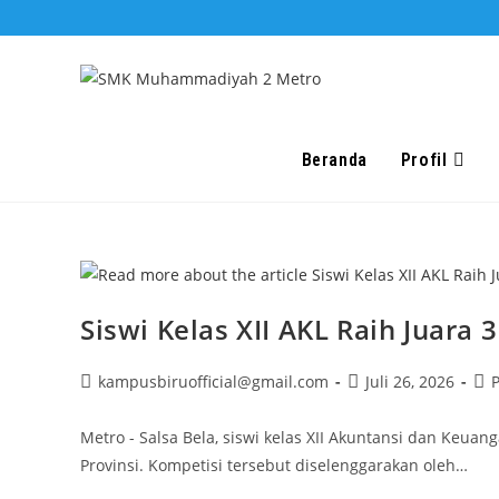
Skip
to
content
Beranda
Profil
Siswi Kelas XII AKL Raih Juara
Post
Post
Pos
kampusbiruofficial@gmail.com
Juli 26, 2026
P
author:
published:
cat
Metro - Salsa Bela, siswi kelas XII Akuntansi dan Keu
Provinsi. Kompetisi tersebut diselenggarakan oleh…