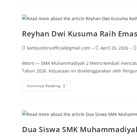
Muhammadiyah
2
Metro
Raih
Juara
Desain
Grafis
Reyhan Dwi Kusuma Raih Emas 
Post
Post
P
kampusbiruofficial@gmail.com
April 20, 2026
author:
published:
c
Metro — SMK Muhammadiyah 2 Metro kembali mencatatk
Tahun 2026. Kejuaraan ini diselenggarakan oleh Pengur
Reyhan
Continue Reading
Dwi
Kusuma
Raih
Emas
Di
Ajang
Kejuaraan
Pencak
Silat
Dua Siswa SMK Muhammadiyah 2
Gubernur
Cup