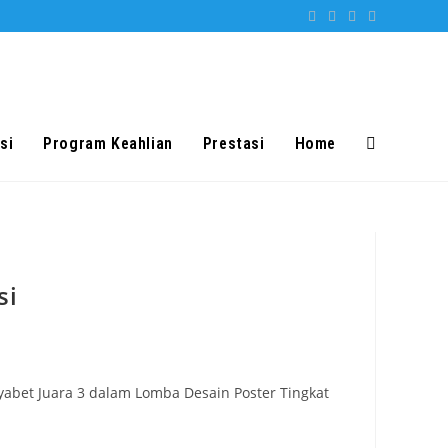
si
Program Keahlian
Prestasi
Home
Toggle
website
si
search
nyabet Juara 3 dalam Lomba Desain Poster Tingkat