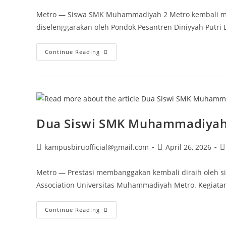
Metro — Siswa SMK Muhammadiyah 2 Metro kembali men
diselenggarakan oleh Pondok Pesantren Diniyyah Putr
Tiga
Continue Reading
Siswa
SMK
Muhammadiyah
2
Metro
Borong
Juara
Silat
Dua Siswi SMK Muhammadiyah 2
Post
Post
P
kampusbiruofficial@gmail.com
April 26, 2026
author:
published:
c
Metro — Prestasi membanggakan kembali diraih oleh s
Association Universitas Muhammadiyah Metro. Kegiata
Dua
Continue Reading
Siswi
SMK