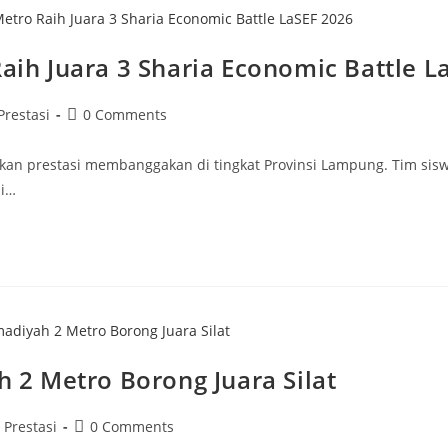
h Juara 3 Sharia Economic Battle L
st
Post
Prestasi
0 Comments
tegory:
comments:
n prestasi membanggakan di tingkat Provinsi Lampung. Tim sisw
si…
2 Metro Borong Juara Silat
ost
Post
Prestasi
0 Comments
ategory:
comments: