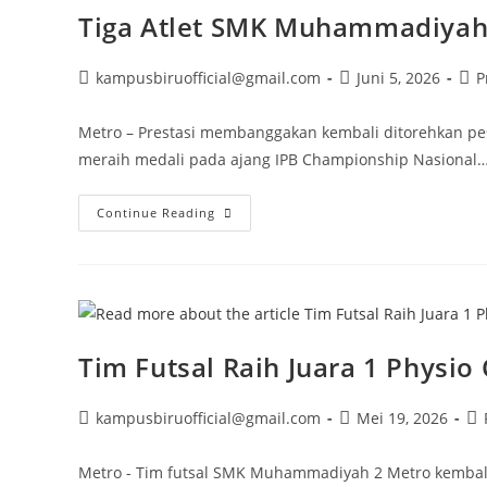
Renang
Tiga Atlet SMK Muhammadiyah 
Nasional
Post
Post
Pos
kampusbiruofficial@gmail.com
Juni 5, 2026
P
author:
published:
cat
Metro – Prestasi membanggakan kembali ditorehkan pe
meraih medali pada ajang IPB Championship Nasional
Tiga
Continue Reading
Atlet
SMK
Muhammadiyah
2
Metro
Sabet
Medali
Di
IPB
Tim Futsal Raih Juara 1 Physi
Championship
Nasional
2026
Post
Post
Po
kampusbiruofficial@gmail.com
Mei 19, 2026
author:
published:
ca
Metro - Tim futsal SMK Muhammadiyah 2 Metro kembal