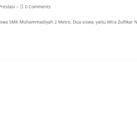
t
Post
Prestasi
0 Comments
egory:
comments:
swa SMK Muhammadiyah 2 Metro. Dua siswa, yaitu Wira Zulfikar N