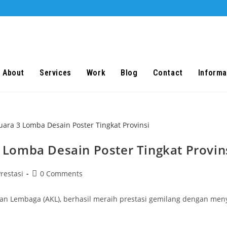
About
Services
Work
Blog
Contact
Informa
 3 Lomba Desain Poster Tingkat Provin
t
Post
restasi
0 Comments
egory:
comments:
angan Lembaga (AKL), berhasil meraih prestasi gemilang dengan me