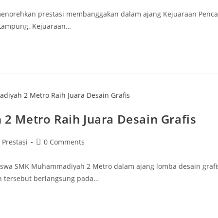
orehkan prestasi membanggakan dalam ajang Kejuaraan Pencak 
i Lampung. Kejuaraan…
 Metro Raih Juara Desain Grafis
ost
Post
Prestasi
0 Comments
ategory:
comments:
iswa SMK Muhammadiyah 2 Metro dalam ajang lomba desain grafis
n tersebut berlangsung pada…