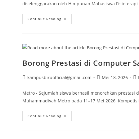
diselenggarakan oleh Himpunan Mahasiswa Fisioterap
Tim
Continue Reading
Futsal
Raih
Juara
1
Physio
Competition
Season
3
Tingkat
Borong Prestasi di Computer S
Lampung
Post
Post
Po
kampusbiruofficial@gmail.com
Mei 18, 2026
author:
published:
ca
Metro - Sejumlah siswa berhasil menorehkan prestasi 
Muhammadiyah Metro pada 11–17 Mei 2026. Kompetisi
Borong
Continue Reading
Prestasi
Di
Computer
Sains
Competition